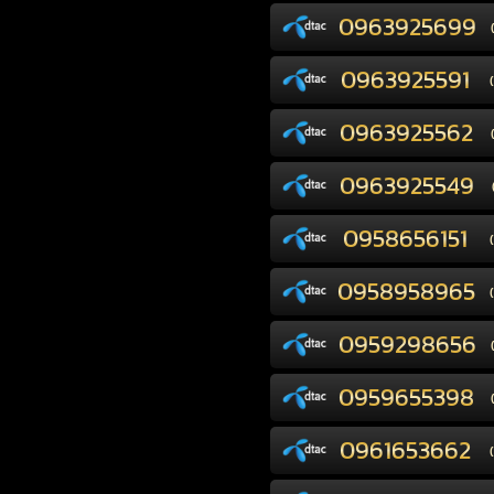
0963925699
0963925591
0963925562
0963925549
0958656151
0958958965
0959298656
0959655398
0961653662