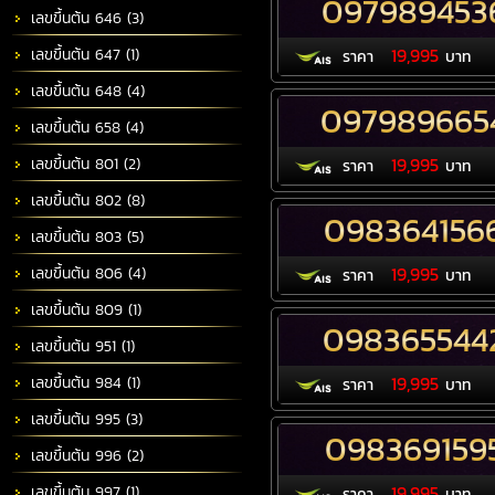
097989453
เลขขึ้นต้น 646 (3)
19,995
เลขขึ้นต้น 647 (1)
ราคา
บาท
เลขขึ้นต้น 648 (4)
097989665
เลขขึ้นต้น 658 (4)
19,995
เลขขึ้นต้น 801 (2)
ราคา
บาท
เลขขึ้นต้น 802 (8)
098364156
เลขขึ้นต้น 803 (5)
19,995
เลขขึ้นต้น 806 (4)
ราคา
บาท
เลขขึ้นต้น 809 (1)
098365544
เลขขึ้นต้น 951 (1)
19,995
เลขขึ้นต้น 984 (1)
ราคา
บาท
เลขขึ้นต้น 995 (3)
098369159
เลขขึ้นต้น 996 (2)
19,995
เลขขึ้นต้น 997 (1)
ราคา
บาท