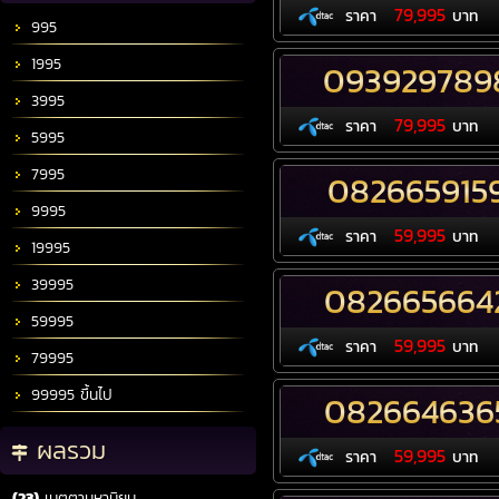
79,995
ราคา
บาท
995
1995
093929789
3995
79,995
ราคา
บาท
5995
7995
082665915
9995
59,995
ราคา
บาท
19995
39995
082665664
59995
59,995
ราคา
บาท
79995
99995 ขึ้นไป
082664636
ผลรวม
59,995
ราคา
บาท
(23)
เมตตามหานิยม