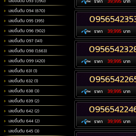
39,995
เลขขึ้นต้น 093 (1,190)
ราคา
บาท
เลขขึ้นต้น 094 (670)
095654235
เลขขึ้นต้น 095 (395)
39,995
เลขขึ้นต้น 096 (902)
ราคา
บาท
เลขขึ้นต้น 097 (141)
095654232
เลขขึ้นต้น 098 (1,663)
39,995
เลขขึ้นต้น 099 (420)
ราคา
บาท
เลขขึ้นต้น 631 (1)
095654226
เลขขึ้นต้น 632 (1)
39,995
เลขขึ้นต้น 638 (3)
ราคา
บาท
เลขขึ้นต้น 639 (2)
095654224
เลขขึ้นต้น 642 (2)
39,995
เลขขึ้นต้น 644 (2)
ราคา
บาท
เลขขึ้นต้น 645 (3)