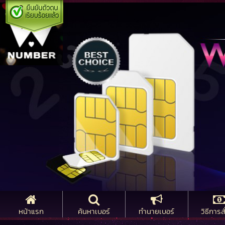
หน้าแรก
ค้นหาเบอร์
ทำนายเบอร์
วิธีการสั