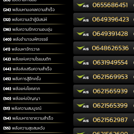
0655686451
(24)
พลังมหามงคลความสำเร็จ
0649396423
(32)
พลังความเจ้าชู้มีเสน่ห์
(36)
พลังความรักความอบอุ่น
0649391428
(40)
พลังอำนาจมหัศจรรย์
0648626536
(41)
พลังมหาจักรวาล
(42)
พลังแห่งความโรแมนติก
0631949554
(44)
พลังส่งเสริมความสำเร็จ
0621569953
(45)
พลังการสู้อีกครั้ง
(46)
พลังแห่งโชคลาภ
0621565939
(50)
พลังแห่งปัญญา
0621565399
(51)
พลังความสมบูรณ์
0621562987
(54)
พลังมหาราชาความสำเร็จ
(55)
พลังความสุขสมหวัง