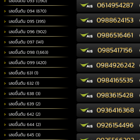
เลขขึ้นต้น 093 (1,190)
0614954287
เลขขึ้นต้น 094 (670)
0988624153
เลขขึ้นต้น 095 (395)
เลขขึ้นต้น 096 (902)
0986516461
เลขขึ้นต้น 097 (141)
0985417156
เลขขึ้นต้น 098 (1,663)
เลขขึ้นต้น 099 (420)
0984926242
เลขขึ้นต้น 631 (1)
0984165535
เลขขึ้นต้น 632 (1)
0983615428
เลขขึ้นต้น 638 (3)
เลขขึ้นต้น 639 (2)
0936416368
เลขขึ้นต้น 642 (2)
0926154496
เลขขึ้นต้น 644 (2)
เลขขึ้นต้น 645 (3)