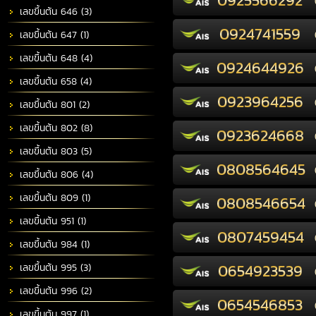
0925566292
เลขขึ้นต้น 646 (3)
0924741559
เลขขึ้นต้น 647 (1)
เลขขึ้นต้น 648 (4)
0924644926
เลขขึ้นต้น 658 (4)
0923964256
เลขขึ้นต้น 801 (2)
เลขขึ้นต้น 802 (8)
0923624668
เลขขึ้นต้น 803 (5)
0808564645
เลขขึ้นต้น 806 (4)
เลขขึ้นต้น 809 (1)
0808546654
เลขขึ้นต้น 951 (1)
0807459454
เลขขึ้นต้น 984 (1)
0654923539
เลขขึ้นต้น 995 (3)
เลขขึ้นต้น 996 (2)
0654546853
เลขขึ้นต้น 997 (1)