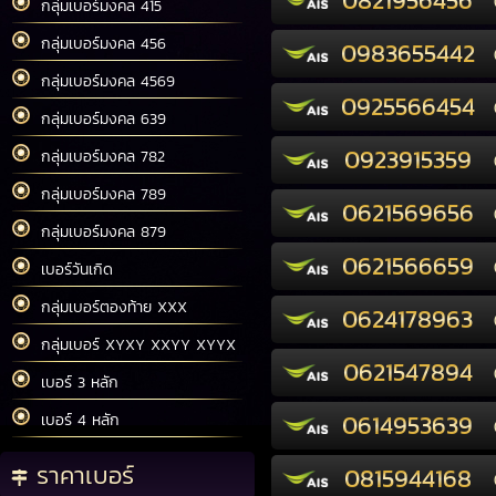
0821956456
กลุ่มเบอร์มงคล 415
กลุ่มเบอร์มงคล 456
0983655442
กลุ่มเบอร์มงคล 4569
0925566454
กลุ่มเบอร์มงคล 639
0923915359
กลุ่มเบอร์มงคล 782
กลุ่มเบอร์มงคล 789
0621569656
กลุ่มเบอร์มงคล 879
0621566659
เบอร์วันเกิด
กลุ่มเบอร์ตองท้าย XXX
0624178963
กลุ่มเบอร์ XYXY XXYY XYYX
0621547894
เบอร์ 3 หลัก
0614953639
เบอร์ 4 หลัก
ราคาเบอร์
0815944168