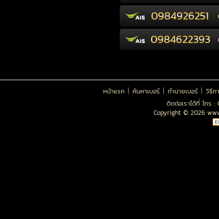
0984926251
0984622393
หน้าแรก
ค้นหาเบอร์
ทำนายเบอร์
วิธีกา
ติดต่อเราได้ที่ โทร :
Copyright © 2026
www