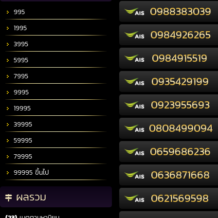
0988383039
995
1995
0984926265
3995
0984915519
5995
7995
0935429199
9995
0923955693
19995
39995
0808499094
59995
0659686236
79995
0636871668
99995 ขึ้นไป
ผลรวม
0621569598
(23)
เมตตามหานิยม