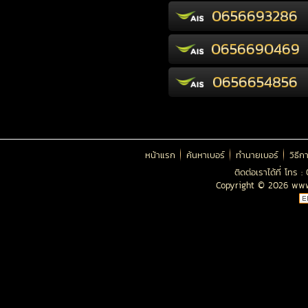
0656693286
0656690469
0656654856
หน้าแรก
ค้นหาเบอร์
ทำนายเบอร์
วิธีกา
ติดต่อเราได้ที่ โทร :
Copyright © 2026
www