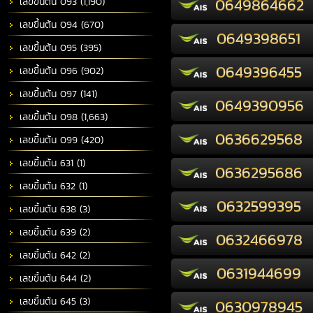
0649864662
เลขขึ้นต้น 093 (1,190)
เลขขึ้นต้น 094 (670)
0649398651
เลขขึ้นต้น 095 (395)
0649396455
เลขขึ้นต้น 096 (902)
เลขขึ้นต้น 097 (141)
0649390956
เลขขึ้นต้น 098 (1,663)
0636629568
เลขขึ้นต้น 099 (420)
เลขขึ้นต้น 631 (1)
0636295686
เลขขึ้นต้น 632 (1)
0632599395
เลขขึ้นต้น 638 (3)
เลขขึ้นต้น 639 (2)
0632466978
เลขขึ้นต้น 642 (2)
0631944699
เลขขึ้นต้น 644 (2)
เลขขึ้นต้น 645 (3)
0630978945