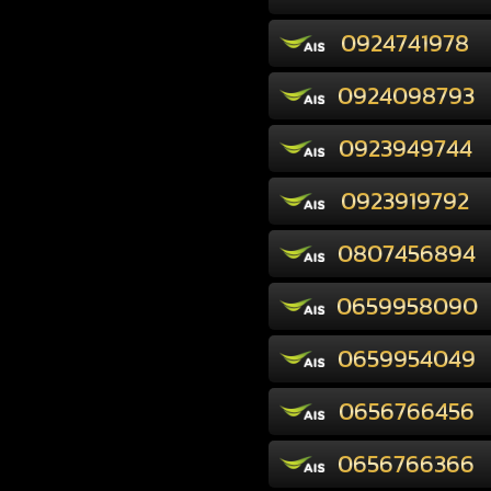
0924741978
0924098793
0923949744
0923919792
0807456894
0659958090
0659954049
0656766456
0656766366