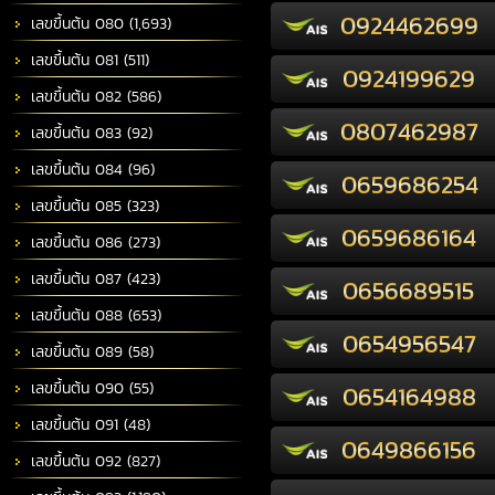
0924462699
เลขขึ้นต้น 080 (1,693)
เลขขึ้นต้น 081 (511)
0924199629
เลขขึ้นต้น 082 (586)
0807462987
เลขขึ้นต้น 083 (92)
เลขขึ้นต้น 084 (96)
0659686254
เลขขึ้นต้น 085 (323)
0659686164
เลขขึ้นต้น 086 (273)
เลขขึ้นต้น 087 (423)
0656689515
เลขขึ้นต้น 088 (653)
0654956547
เลขขึ้นต้น 089 (58)
เลขขึ้นต้น 090 (55)
0654164988
เลขขึ้นต้น 091 (48)
0649866156
เลขขึ้นต้น 092 (827)