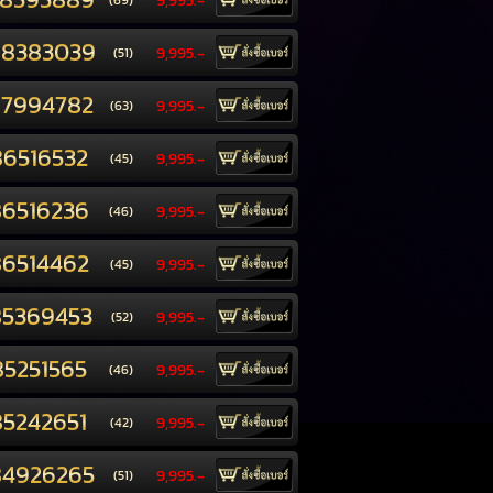
9,995.-
(69)
8383039
9,995.-
(51)
7994782
9,995.-
(63)
6516532
9,995.-
(45)
6516236
9,995.-
(46)
6514462
9,995.-
(45)
5369453
9,995.-
(52)
5251565
9,995.-
(46)
5242651
9,995.-
(42)
4926265
9,995.-
(51)