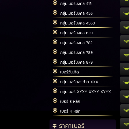
กลุ่มเบอร์มงคล 415
กลุ่มเบอร์มงคล 456
กลุ่มเบอร์มงคล 4569
กลุ่มเบอร์มงคล 639
กลุ่มเบอร์มงคล 782
กลุ่มเบอร์มงคล 789
กลุ่มเบอร์มงคล 879
เบอร์วันเกิด
กลุ่มเบอร์ตองท้าย XXX
กลุ่มเบอร์ XYXY XXYY XYYX
เบอร์ 3 หลัก
เบอร์ 4 หลัก
ราคาเบอร์