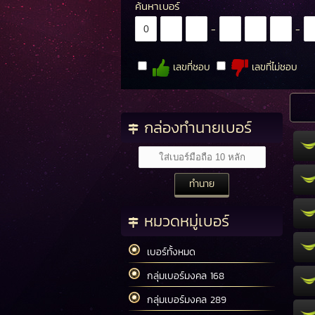
ค้นหาเบอร์
-
-
เลขที่ชอบ
เลขที่ไม่ชอบ
กล่องทำนายเบอร์
หมวดหมู่เบอร์
เบอร์ทั้งหมด
กลุ่มเบอร์มงคล 168
กลุ่มเบอร์มงคล 289