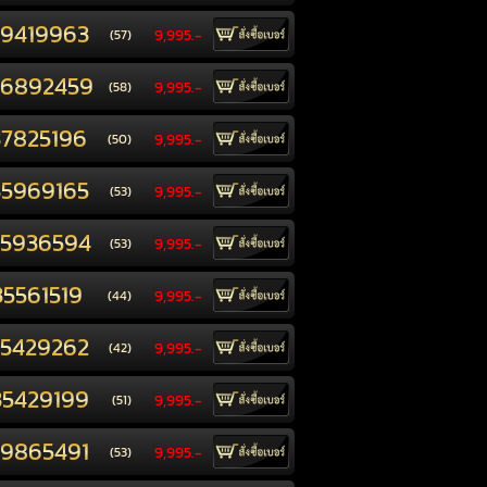
9419963
9,995.-
(57)
6892459
9,995.-
(58)
7825196
9,995.-
(50)
5969165
9,995.-
(53)
5936594
9,995.-
(53)
5561519
9,995.-
(44)
5429262
9,995.-
(42)
5429199
9,995.-
(51)
9865491
9,995.-
(53)