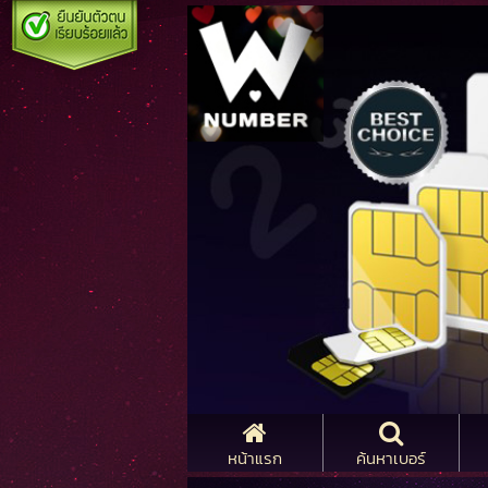
หน้าแรก
ค้นหาเบอร์