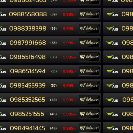
9,995.-
(53)
0988558088
098
9,995.-
(59)
0988338398
098
9,995.-
(59)
0987991668
098
9,995.-
(63)
0986516498
098
9,995.-
(56)
0986514594
098
9,995.-
(51)
0985455939
098
9,995.-
(57)
0985352565
098
9,995.-
(48)
0985251556
098
9,995.-
(46)
0984941445
098
9,995.-
(48)