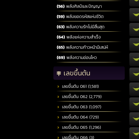
(56)
พลังศิลป์และปัญญา
(59)
พลังยอดรหัสแห่งชีวิต
(63)
พลังความรักไม่มีสิ้นสุด
(64)
พลังแห่งความสำเร็จ
(65)
พลังความก้าวหน้ามีเสน่ห์
(69)
พลังความอ่อนไหว
เลขขึ้นต้น
เลขขึ้นต้น 061 (1,581)
เลขขึ้นต้น 062 (2,779)
เลขขึ้นต้น 063 (1,097)
เลขขึ้นต้น 064 (729)
เลขขึ้นต้น 065 (1,296)
เลขขึ้นต้น 066 (3)