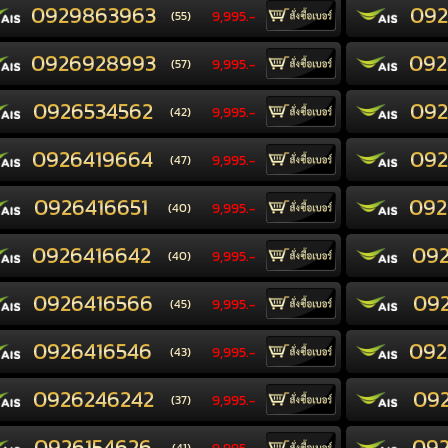
0929863963
092
9,995.-
(55)
0926928993
092
9,995.-
(57)
0926534562
092
9,995.-
(42)
0926419664
092
9,995.-
(47)
0926416651
092
9,995.-
(40)
0926416642
092
9,995.-
(40)
0926416566
092
9,995.-
(45)
0926416546
092
9,995.-
(43)
0926246242
092
9,995.-
(37)
0926154626
092