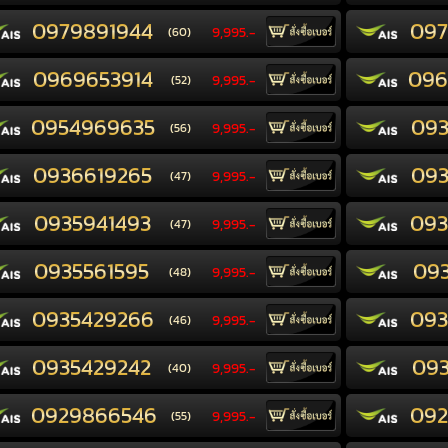
0979891944
097
9,995.-
(60)
0969653914
096
9,995.-
(52)
0954969635
093
9,995.-
(56)
0936619265
093
9,995.-
(47)
0935941493
093
9,995.-
(47)
0935561595
093
9,995.-
(48)
0935429266
093
9,995.-
(46)
0935429242
093
9,995.-
(40)
0929866546
092
9,995.-
(55)