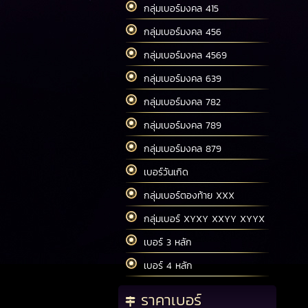
กลุ่มเบอร์มงคล 415
กลุ่มเบอร์มงคล 456
กลุ่มเบอร์มงคล 4569
กลุ่มเบอร์มงคล 639
กลุ่มเบอร์มงคล 782
กลุ่มเบอร์มงคล 789
กลุ่มเบอร์มงคล 879
เบอร์วันเกิด
กลุ่มเบอร์ตองท้าย XXX
กลุ่มเบอร์ XYXY XXYY XYYX
เบอร์ 3 หลัก
เบอร์ 4 หลัก
ราคาเบอร์