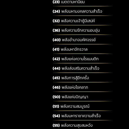
(23)
เมตตามหานิยม
(24)
พลังมหามงคลความสำเร็จ
(32)
พลังความเจ้าชู้มีเสน่ห์
(36)
พลังความรักความอบอุ่น
(40)
พลังอำนาจมหัศจรรย์
(41)
พลังมหาจักรวาล
(42)
พลังแห่งความโรแมนติก
(44)
พลังส่งเสริมความสำเร็จ
(45)
พลังการสู้อีกครั้ง
(46)
พลังแห่งโชคลาภ
(50)
พลังแห่งปัญญา
(51)
พลังความสมบูรณ์
(54)
พลังมหาราชาความสำเร็จ
(55)
พลังความสุขสมหวัง